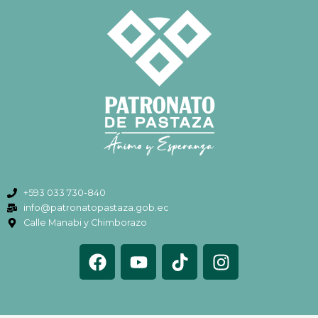
+593 033 730-840
info@patronatopastaza.gob.ec
Calle Manabi y Chimborazo
F
Y
T
I
a
o
i
n
c
u
k
s
e
t
t
t