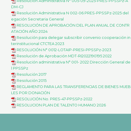
k
a
Resolución Administrativa N° 005-09-2025-PRES-PPSSPz-A
m
DM-CJ
Resolución Administrativa N 002-06 PRES-PPSSPz-2025 del
egación Secretaria General
RESOLUCIÓN DE APROBACIÓN DEL PLAN ANUAL DE CONTR
ATACIÓN AÑO 2024
Resolución para delegar subscribir convenio cooperación in
terinstitucional CTCTEA 2023
RESOLUCIÓN N° 0012-LOTAIP-PRESI-PPSSPz-2023
Resolución de Aprobación MDT-RI2022190195 2022
Resolución administrativa N° 001- 2022 Dirección General de
l PPSSPz
Resolución 2017
Resolución 2015
REGLAMENTO PARA LAS TRANSFERENCIAS DE BIENES MUEB
LES POR DONACIÓN
RESOLUCIÓN No. PRES-47-PPSSPz-2022
RESOLUCION PLAN DE TALENTO HUMANO 2026