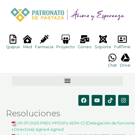
Ir
al
contenido
Quipux
Med
Farmacia
Proyecto
Correo
Soporte
FullTime
Chat
Drive
F
Y
T
I
a
o
i
n
c
u
k
s
Resoluciones
e
t
t
t
b
u
o
a
011-07-2025-PRES-PPSSPz-ADM-CJ (Delegación de funcione
o
b
k
g
o
e
r
s Directora)-signed-signed