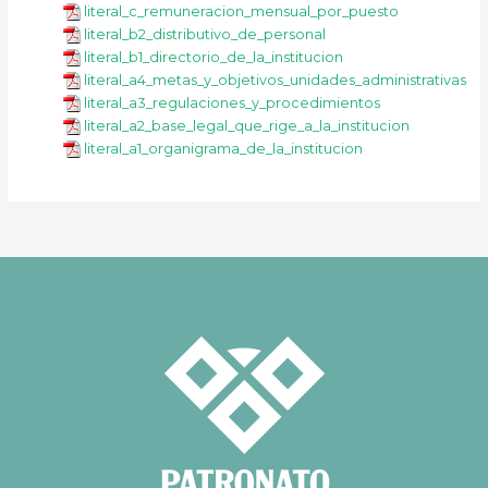
literal_c_remuneracion_mensual_por_puesto
literal_b2_distributivo_de_personal
literal_b1_directorio_de_la_institucion
literal_a4_metas_y_objetivos_unidades_administrativas
literal_a3_regulaciones_y_procedimientos
literal_a2_base_legal_que_rige_a_la_institucion
literal_a1_organigrama_de_la_institucion