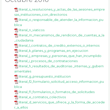
k
a
m
literal_s_resoluciones_y_actas_de_las_sesiones_empre
sas_instituciones_con_directorios
literal_o_responsable_de_atender_la_informacion_pu
blica
literal_n_viaticos
literal_m_mecanismos_de_rendicion_de_cuentas_a_la
_ciudadania
literal_l_contratos_de_credito_externos_o_internos
literal_k_planes_y_programas_en_ejecucion
literal_j_empresas_y_personas_que_han_incumplido
literal_i_procesos_de_contrataciones
literal_h_resultados_de_auditorias _internas_y_gubern
amentales
literal_g_presupuesto_institucion
literal_f2_formulario_solicitud_acceso_informacion_pu
blica
literal_f1_formularios_o_formatos_de_solicitudes
literal_e_contratos_colectivos
literal_d_servicios_que_ofrece_y_la_forma_de_accede
r_a_ellos