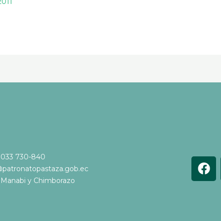
2011
 033 730-840
F
@patronatopastaza.gob.ec
a
e Manabi y Chimborazo
c
e
b