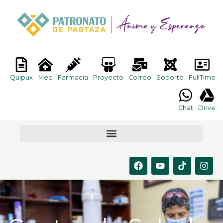
Ir
al
contenido
Quipux
Med
Farmacia
Proyecto
Correo
Soporte
FullTime
Chat
Drive
F
Y
T
I
a
o
i
n
c
u
k
s
e
t
t
t
b
u
o
a
o
b
k
g
o
e
r