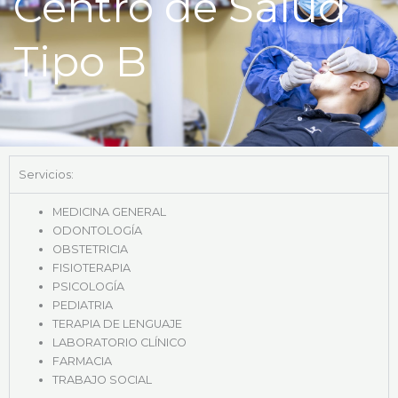
Centro de Salud
k
a
m
Tipo B
Servicios:
MEDICINA GENERAL
ODONTOLOGÍA
OBSTETRICIA
FISIOTERAPIA
PSICOLOGÍA
PEDIATRIA
TERAPIA DE LENGUAJE
LABORATORIO CLÍNICO
FARMACIA
TRABAJO SOCIAL