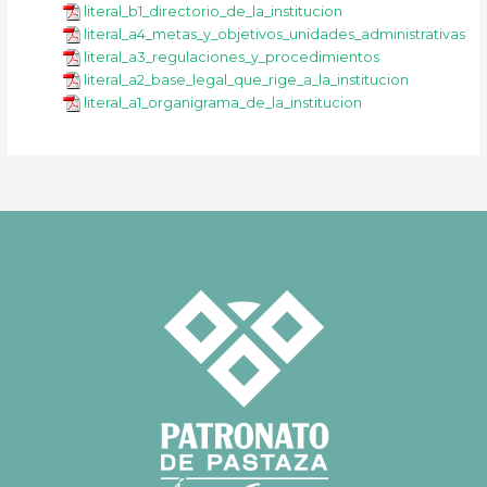
literal_b1_directorio_de_la_institucion
literal_a4_metas_y_objetivos_unidades_administrativas
literal_a3_regulaciones_y_procedimientos
literal_a2_base_legal_que_rige_a_la_institucion
literal_a1_organigrama_de_la_institucion