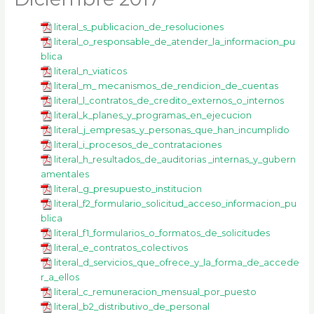
k
a
m
literal_s_publicacion_de_resoluciones
literal_o_responsable_de_atender_la_informacion_pu
blica
literal_n_viaticos
literal_m_ mecanismos_de_rendicion_de_cuentas
literal_l_contratos_de_credito_externos_o_internos
literal_k_planes_y_programas_en_ejecucion
literal_j_empresas_y_personas_que_han_incumplido
literal_i_procesos_de_contrataciones
literal_h_resultados_de_auditorias _internas_y_gubern
amentales
literal_g_presupuesto_institucion
literal_f2_formulario_solicitud_acceso_informacion_pu
blica
literal_f1_formularios_o_formatos_de_solicitudes
literal_e_contratos_colectivos
literal_d_servicios_que_ofrece_y_la_forma_de_accede
r_a_ellos
literal_c_remuneracion_mensual_por_puesto
literal_b2_distributivo_de_personal