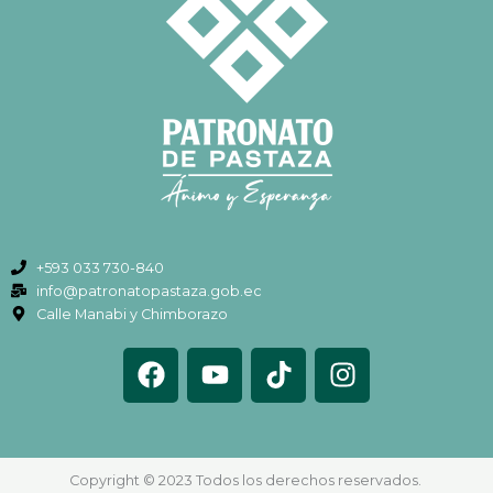
+593 033 730-840
info@patronatopastaza.gob.ec
Calle Manabi y Chimborazo
F
Y
T
I
a
o
i
n
c
u
k
s
e
t
t
t
b
u
o
a
Copyright © 2023 Todos los derechos reservados.