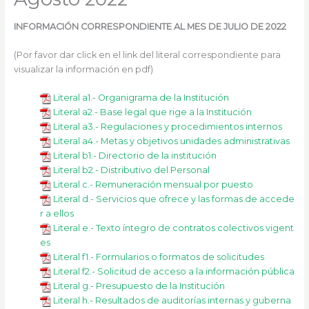
k
a
m
INFORMACIÓN CORRESPONDIENTE AL MES DE JULIO DE 2022
(Por favor dar click en el link del literal correspondiente para
visualizar la información en pdf)
Literal a1.- Organigrama de la Institución
Literal a2.- Base legal que rige a la Institución
Literal a3.- Regulaciones y procedimientos internos
Literal a4.- Metas y objetivos unidades administrativas
Literal b1.- Directorio de la institución
Literal b2.- Distributivo del Personal
Literal c.- Remuneración mensual por puesto
Literal d.- Servicios que ofrece y las formas de accede
r a ellos
Literal e.- Texto íntegro de contratos colectivos vigent
es
Literal f1.- Formularios o formatos de solicitudes
Literal f2.- Solicitud de acceso a la información pública
Literal g.- Presupuesto de la Institución
Literal h.- Resultados de auditorías internas y guberna