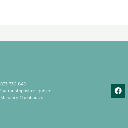
 033 730-840
F
@patronatopastaza.gob.ec
a
e Manabi y Chimborazo
c
e
b
o