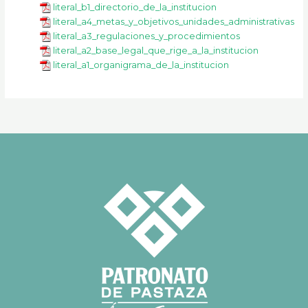
literal_b1_directorio_de_la_institucion
literal_a4_metas_y_objetivos_unidades_administrativas
literal_a3_regulaciones_y_procedimientos
literal_a2_base_legal_que_rige_a_la_institucion
literal_a1_organigrama_de_la_institucion