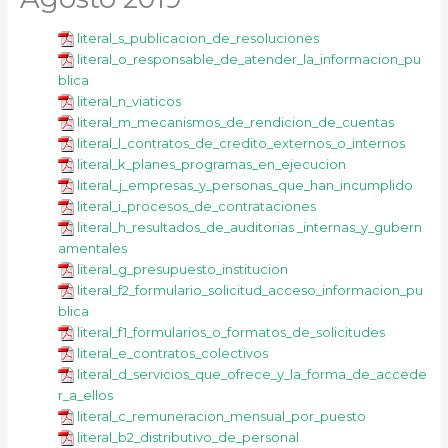
k
a
m
literal_s_publicacion_de_resoluciones
literal_o_responsable_de_atender_la_informacion_pu
blica
literal_n_viaticos
literal_m_mecanismos_de_rendicion_de_cuentas
literal_l_contratos_de_credito_externos_o_internos
literal_k_planes_programas_en_ejecucion
literal_j_empresas_y_personas_que_han_incumplido
literal_i_procesos_de_contrataciones
literal_h_resultados_de_auditorias _internas_y_gubern
amentales
literal_g_presupuesto_institucion
literal_f2_formulario_solicitud_acceso_informacion_pu
blica
literal_f1_formularios_o_formatos_de_solicitudes
literal_e_contratos_colectivos
literal_d_servicios_que_ofrece_y_la_forma_de_accede
r_a_ellos
literal_c_remuneracion_mensual_por_puesto
literal_b2_distributivo_de_personal