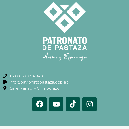
+593 033 730-840
info@patronatopastaza.gob.ec
Calle Manabi y Chimborazo
F
Y
T
I
a
o
i
n
c
u
k
s
e
t
t
t
b
u
o
a