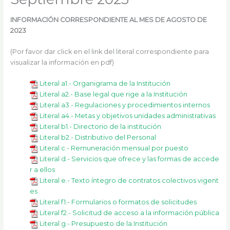
k
a
m
INFORMACIÓN CORRESPONDIENTE AL MES DE AGOSTO DE
2023
(Por favor dar click en el link del literal correspondiente para
visualizar la información en pdf)
Literal a1.- Organigrama de la Institución
Literal a2.- Base legal que rige a la Institución
Literal a3.- Regulaciones y procedimientos internos
Literal a4.- Metas y objetivos unidades administrativas
Literal b1.- Directorio de la institución
Literal b2.- Distributivo del Personal
Literal c.- Remuneración mensual por puesto
Literal d.- Servicios que ofrece y las formas de accede
r a ellos
Literal e.- Texto íntegro de contratos colectivos vigent
es
Literal f1.- Formularios o formatos de solicitudes
Literal f2.- Solicitud de acceso a la información pública
Literal g.- Presupuesto de la Institución