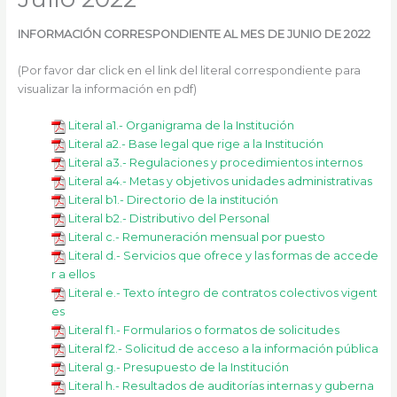
k
a
m
INFORMACIÓN CORRESPONDIENTE AL MES DE JUNIO DE 2022
(Por favor dar click en el link del literal correspondiente para
visualizar la información en pdf)
Literal a1.- Organigrama de la Institución
Literal a2.- Base legal que rige a la Institución
Literal a3.- Regulaciones y procedimientos internos
Literal a4.- Metas y objetivos unidades administrativas
Literal b1.- Directorio de la institución
Literal b2.- Distributivo del Personal
Literal c.- Remuneración mensual por puesto
Literal d.- Servicios que ofrece y las formas de accede
r a ellos
Literal e.- Texto íntegro de contratos colectivos vigent
es
Literal f1.- Formularios o formatos de solicitudes
Literal f2.- Solicitud de acceso a la información pública
Literal g.- Presupuesto de la Institución
Literal h.- Resultados de auditorías internas y guberna