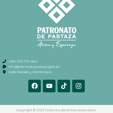
+593 033 730-840
info@patronatopastaza.gob.ec
Calle Manabi y Chimborazo
F
Y
T
I
a
o
i
n
c
u
k
s
e
t
t
t
b
u
o
a
Copyright © 2023 Todos los derechos reservados.