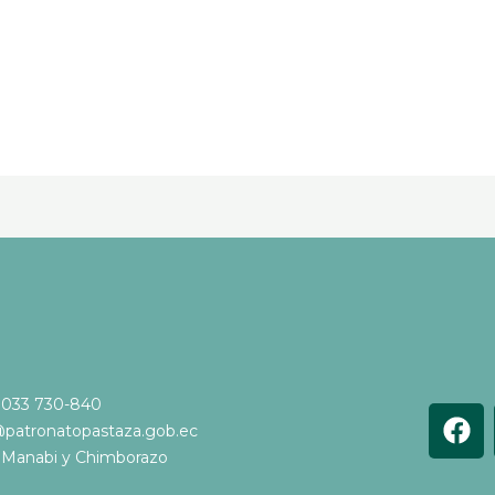
 033 730-840
F
@patronatopastaza.gob.ec
a
e Manabi y Chimborazo
c