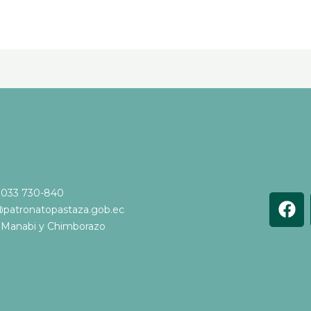
 033 730-840
F
@patronatopastaza.gob.ec
a
e Manabi y Chimborazo
c
e
b
o
o