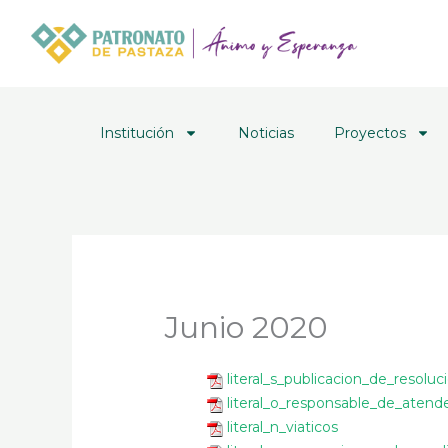
Ir
al
contenido
Institución
Noticias
Proyectos
Junio 2020
literal_s_publicacion_de_resoluc
literal_o_responsable_de_atend
literal_n_viaticos