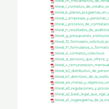
literal_m_mecanismos_de_rend
literal_l_contratos_de_credito_
literal_k_planes_programas_en_
literal_j_empresas_y_personas
literal_i_procesos_de_contratac
literal_h_resultados_de_audito
literal_g_presupuesto_institucio
literal_f2_formulario_solicitud
literal_f1_formularios_o_format
literal_e_contratos_colectivos
literal_d_servicios_que_ofrece_
literal_c_remuneracion_mensua
literal_b2_distributivo_de_perso
literal_b1_directorio_de_la_instit
literal_a4_metas_y_objetivos_u
literal_a3_regulaciones_y_proc
literal_a2_base_legal_que_rige_a
literal_a1_organigrama_de_la_ins