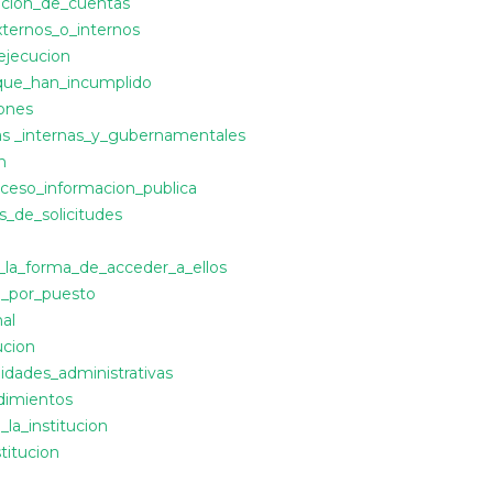
icion_de_cuentas
externos_o_internos
ejecucion
_que_han_incumplido
iones
rias _internas_y_gubernamentales
n
_acceso_informacion_publica
os_de_solicitudes
y_la_forma_de_acceder_a_ellos
l_por_puesto
nal
ucion
nidades_administrativas
edimientos
_la_institucion
titucion