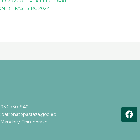
19-2023 OFERTA ELECTORAL
N DE FASES RC 2022
 033 730-840
F
@patronatopastaza.gob.ec
a
e Manabi y Chimborazo
c
e