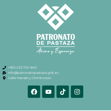
+593 033 730-840
info@patronatopastaza.gob.ec
Calle Manabi y Chimborazo
F
Y
T
I
a
o
i
n
c
u
k
s
e
t
t
t