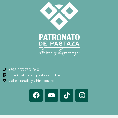
+593 033 730-840
info@patronatopastaza.gob.ec
Calle Manabi y Chimborazo
F
Y
T
I
a
o
i
n
c
u
k
s
e
t
t
t
b
u
o
a