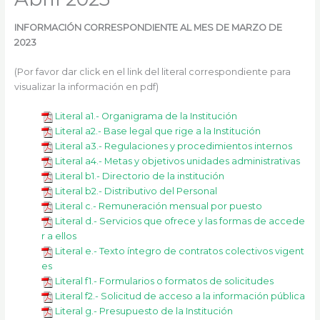
k
a
m
INFORMACIÓN CORRESPONDIENTE AL MES DE MARZO DE
2023
(Por favor dar click en el link del literal correspondiente para
visualizar la información en pdf)
Literal a1.- Organigrama de la Institución
Literal a2.- Base legal que rige a la Institución
Literal a3.- Regulaciones y procedimientos internos
Literal a4.- Metas y objetivos unidades administrativas
Literal b1.- Directorio de la institución
Literal b2.- Distributivo del Personal
Literal c.- Remuneración mensual por puesto
Literal d.- Servicios que ofrece y las formas de accede
r a ellos
Literal e.- Texto íntegro de contratos colectivos vigent
es
Literal f1.- Formularios o formatos de solicitudes
Literal f2.- Solicitud de acceso a la información pública
Literal g.- Presupuesto de la Institución