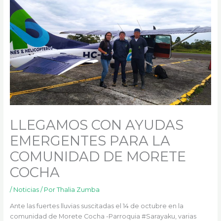
k
a
m
LLEGAMOS CON AYUDAS
EMERGENTES PARA LA
COMUNIDAD DE MORETE
COCHA
/
Noticias
/ Por
Thalia Zumba
Ante las fuertes lluvias suscitadas el 14 de octubre en la
comunidad de Morete Cocha -Parroquia #Sarayaku, varias