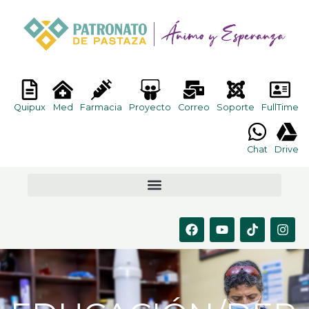
Ir
al
contenido
Quipux
Med
Farmacia
Proyecto
Correo
Soporte
FullTime
Chat
Drive
F
Y
T
I
a
o
i
n
c
u
k
s
e
t
t
t
b
u
o
a
o
b
k
g
o
e
r