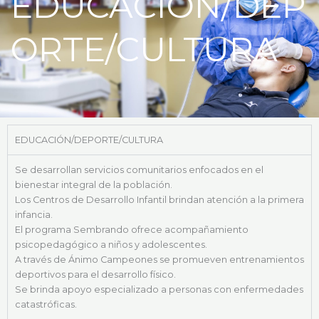
EDUCACIÓN/DEP
k
a
m
ORTE/CULTURA
EDUCACIÓN/DEPORTE/CULTURA
Se desarrollan servicios comunitarios enfocados en el
bienestar integral de la población.
Los Centros de Desarrollo Infantil brindan atención a la primera
infancia.
El programa Sembrando ofrece acompañamiento
psicopedagógico a niños y adolescentes.
A través de Ánimo Campeones se promueven entrenamientos
deportivos para el desarrollo físico.
Se brinda apoyo especializado a personas con enfermedades
catastróficas.