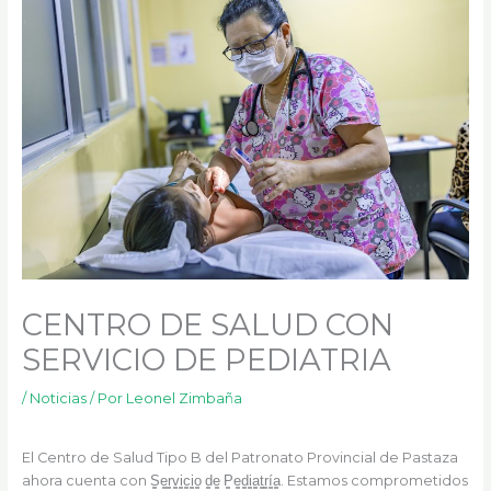
k
a
m
CENTRO DE SALUD CON
SERVICIO DE PEDIATRIA
/
Noticias
/ Por
Leonel Zimbaña
El Centro de Salud Tipo B del Patronato Provincial de Pastaza
ahora cuenta con S̳e̳r̳v̳i̳c̳i̳o̳ d̳e̳ P̳e̳d̳i̳a̳t̳r̳í̳a̳. Estamos comprometidos