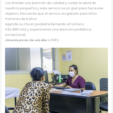
con brindar una atención de calidad y cuidar la salud de
nuestros pequeños y este servicio es un gran paso hacia ese
objetivo, Recuerda que el servicio es gratuito para niños
menores de 6 años.
Agende su cita en pediatría llamando al número:
032-880-042 y experimente una atención pediátrica
excepcional.
¡𝑨𝒕𝒆𝒏𝒄𝒊𝒐́𝒏 𝒑𝒓𝒆𝒗𝒊𝒂 𝒄𝒊𝒕𝒂 𝒔𝒐𝒍𝒐 𝒅𝒊́𝒂𝒔 LUNES