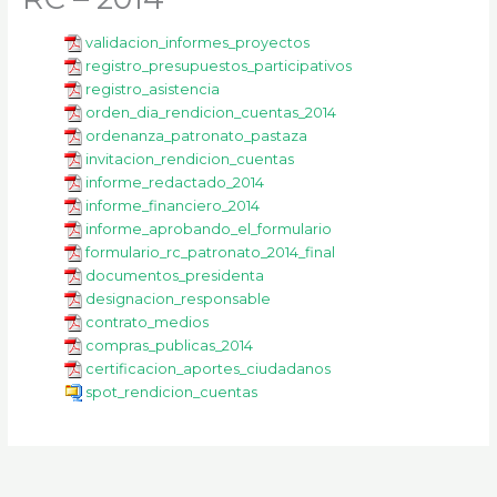
k
a
m
validacion_informes_proyectos
registro_presupuestos_participativos
registro_asistencia
orden_dia_rendicion_cuentas_2014
ordenanza_patronato_pastaza
invitacion_rendicion_cuentas
informe_redactado_2014
informe_financiero_2014
informe_aprobando_el_formulario
formulario_rc_patronato_2014_final
documentos_presidenta
designacion_responsable
contrato_medios
compras_publicas_2014
certificacion_aportes_ciudadanos
spot_rendicion_cuentas