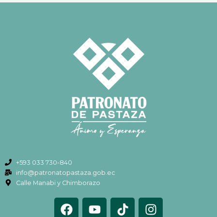
+593 033 730-840
info@patronatopastaza.gob.ec
Calle Manabi y Chimborazo
F
Y
T
I
a
o
i
n